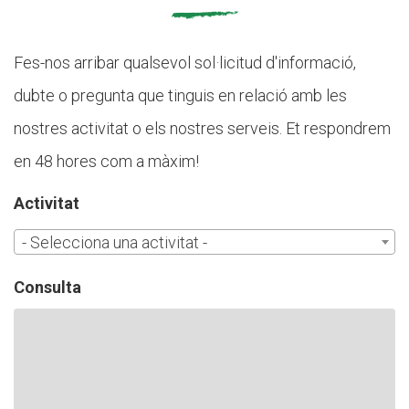
CASES DE COLÒNIES
Fes-nos arribar qualsevol sol·licitud d'informació,
ACCIÓ SOCIAL I JOVES
dubte o pregunta que tinguis en relació amb les
nostres activitat o els nostres serveis. Et respondrem
en 48 hores com a màxim!
ESPLAIS
Activitat
SUPORT TERCER SECTOR
- Selecciona una activitat -
Consulta