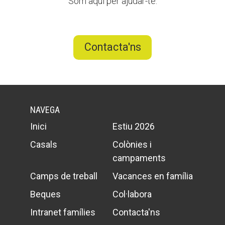
Som aquí per ajudar-te.
Contacta'ns
NAVEGA
Inici
Estiu 2026
Casals
Colònies i
campaments
Camps de treball
Vacances en família
Beques
Col·labora
Intranet famílies
Contacta'ns