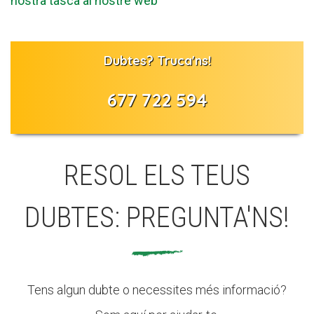
nostra tasca al nostre web
Dubtes? Truca'ns!
677 722 594
RESOL ELS TEUS
DUBTES: PREGUNTA'NS!
Tens algun dubte o necessites més informació?