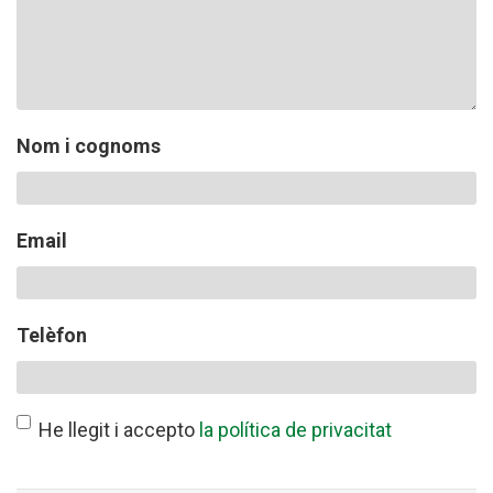
CONEIX FUNDESPLAI
La Fundació
Nom i cognoms
L'equip
Missió i valors
Email
Els comptes clars
Memòria d'activitats
Telèfon
Proposta educativa
ACTUALITAT
He llegit i accepto
la política de privacitat
Notícies