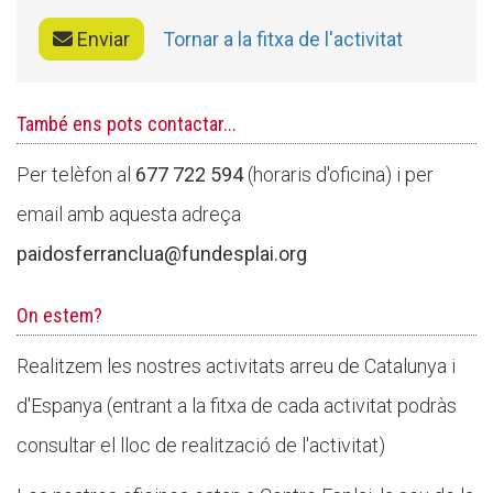
Butlletins
Enviar
Tornar a la fitxa de l'activitat
Diari de la Fundació
Fundesplai als mitjans
També ens pots contactar...
Xarxes socials
Per telèfon al
677 722 594
(horaris d'oficina) i per
COL·LABORA
email amb aquesta adreça
paidosferranclua@fundesplai.org
Fes voluntariat
Fes un donatiu
On estem?
Treballa amb nosaltres
Realitzem les nostres activitats arreu de Catalunya i
d'Espanya (entrant a la fitxa de cada activitat podràs
consultar el lloc de realització de l'activitat)