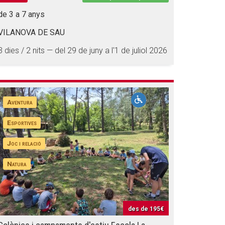
de 3 a 7 anys
VILANOVA DE SAU
3 dies / 2 nits — del 29 de juny a l'1 de juliol 2026
Aventura
Esportives
Joc i relació
Natura
des de
195€