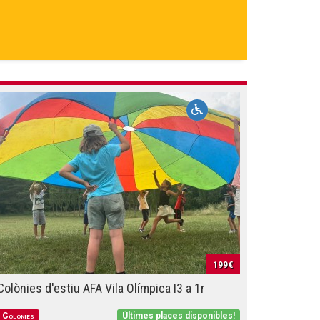
199€
Colònies d'estiu AFA Vila Olímpica I3 a 1r
Colònies
Últimes places disponibles!