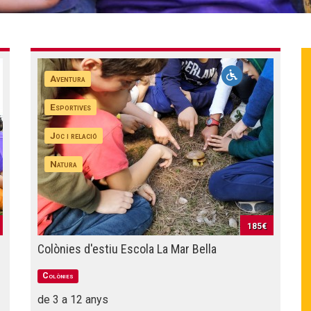
Aventura
Esportives
Joc i relació
Natura
185€
Colònies d'estiu Escola La Mar Bella
Colònies
de 3 a 12 anys