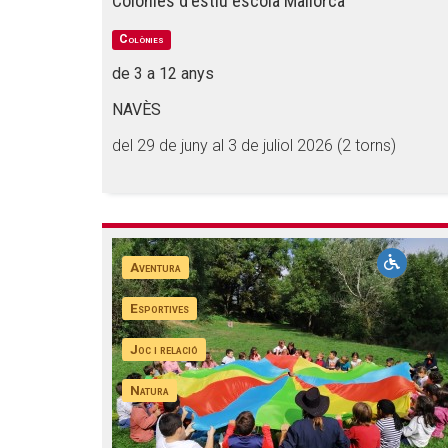
Colònies d'estiu escola Mallorca
Colònies
de 3 a 12 anys
NAVÈS
del 29 de juny al 3 de juliol 2026 (2 torns)
Aventura
Esportives
Joc i relació
Natura