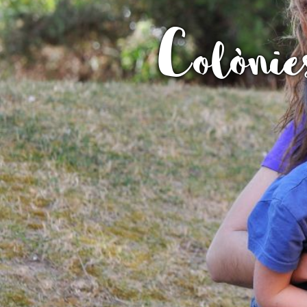
L'equip
Colònie
Missió i val
Els comptes 
Memòria d'ac
Proposta ed