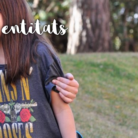
Fes un donatiu
entitats
Treballa amb nosaltres