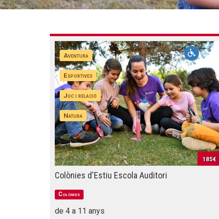
Aventura
Esportives
Joc i relació
Natura
185€
Colònies d'Estiu Escola Auditori
Colònies
de 4 a 11 anys