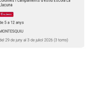
Colònies i campaments d'estiu Escola La
Llacuna
Colònies
de 5 a 12 anys
MONTESQUIU
del 29 de juny al 3 de juliol 2026 (3 torns)