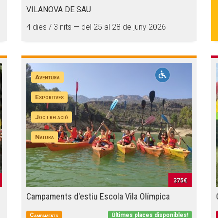
VILANOVA DE SAU
4 dies / 3 nits — del 25 al 28 de juny 2026
Aventura
Esportives
Joc i relació
Natura
375€
Campaments d'estiu Escola Vila Olímpica
Campaments
Últimes places disponibles!