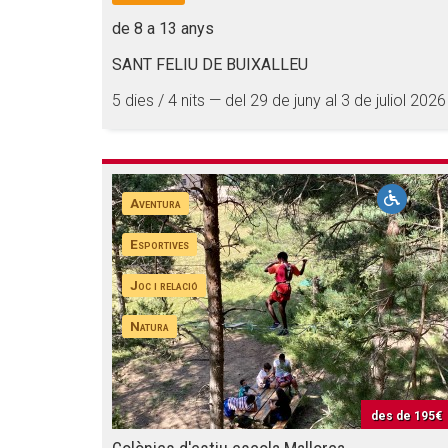
de 8 a 13 anys
SANT FELIU DE BUIXALLEU
5 dies / 4 nits — del 29 de juny al 3 de juliol 2026
Aventura
Esportives
Joc i relació
Natura
des de
195€