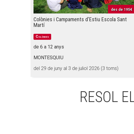
des de
195€
Colònies i Campaments d'Estiu Escola Sant
Martí
Colònies
de 6 a 12 anys
MONTESQUIU
del 29 de juny al 3 de juliol 2026 (3 torns)
RESOL E