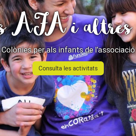
Butlletins
s AFA i altres 
ors
Diari de la Fundació
clars
Fundesplai als mitjans
tivitats
Xarxes socials
ucativa
Colònies per als infants de l'associació
Consulta les activitats