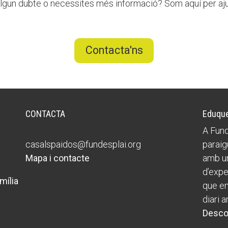
lgun dubte o necessites més informació? Som aquí per aju
Contacta'ns
CONTACTA
Eduque
A Fund
casalspaidos@fundesplai.org
paraig
Mapa i contacte
amb un
d’expe
mília
que ens
diari a
Desco