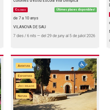
Colònies d'estiu Escola Vila Olímpica
Colònies
Últimes places disponibles!
de 7 a 10 anys
VILANOVA DE SAU
7 dies / 6 nits — del 29 de juny al 5 de juliol 2026
Aventura
Esportives
Joc i relació
Natura